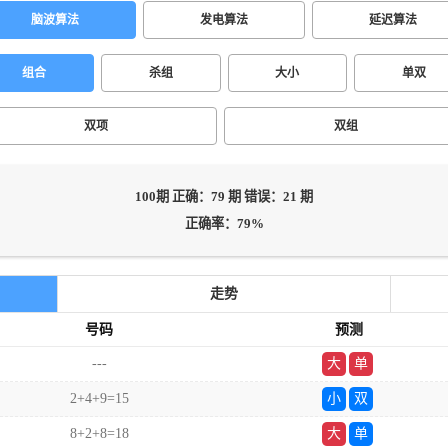
脑波算法
发电算法
延迟算法
组合
杀组
大小
单双
双项
双组
100期 正确：79 期 错误：21 期
正确率：79%
走势
号码
预测
---
大
单
2+4+9=15
小
双
8+2+8=18
大
单