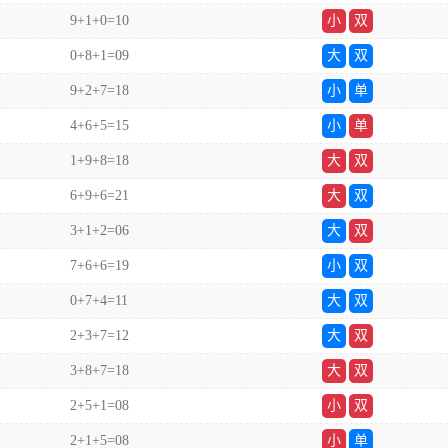
9+1+0=10
小
双
0+8+1=09
大
双
9+2+7=18
小
单
4+6+5=15
小
单
1+9+8=18
大
双
6+9+6=21
大
双
3+1+2=06
大
双
7+6+6=19
小
双
0+7+4=11
大
双
2+3+7=12
大
双
3+8+7=18
大
双
2+5+1=08
小
双
2+1+5=08
小
单