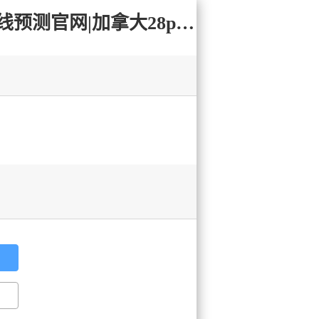
易记网址：28yc.com 加拿大PC预测网-加拿大黑马预测|PC28在线预测官网|加拿大28pc预测结果查询_专注研究加拿大预测!