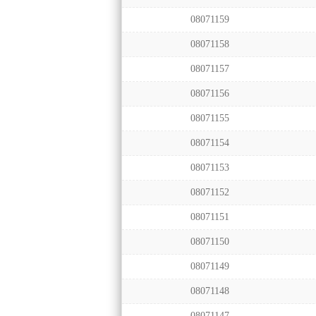
08071159
08071158
08071157
08071156
08071155
08071154
08071153
08071152
08071151
08071150
08071149
08071148
08071147