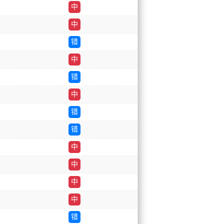
中
中
错
中
错
中
错
错
中
中
中
中
错