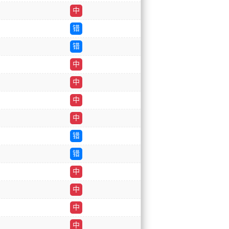
中
错
错
中
中
中
中
错
错
中
中
中
中