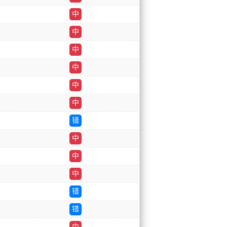
中
中
中
中
中
中
错
中
中
中
错
错
中