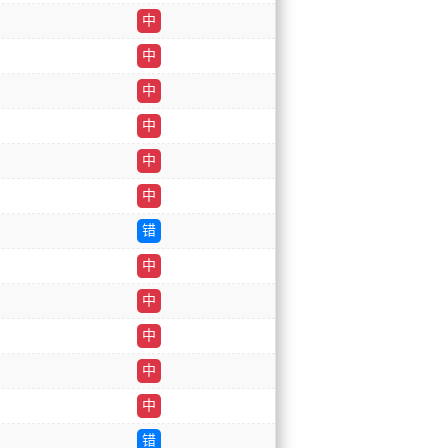
中
中
中
中
中
中
错
中
中
中
中
中
错