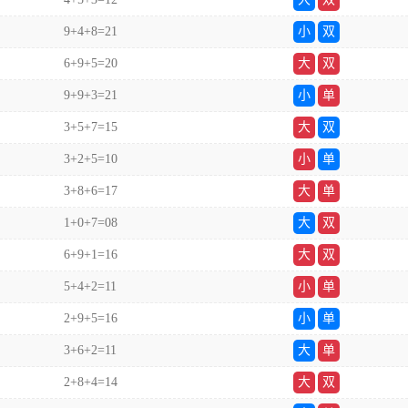
9+4+8=21
小
双
6+9+5=20
大
双
9+9+3=21
小
单
3+5+7=15
大
双
3+2+5=10
小
单
3+8+6=17
大
单
1+0+7=08
大
双
6+9+1=16
大
双
5+4+2=11
小
单
2+9+5=16
小
单
3+6+2=11
大
单
2+8+4=14
大
双