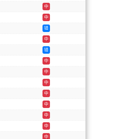
中
中
错
中
错
中
中
中
中
中
中
中
中