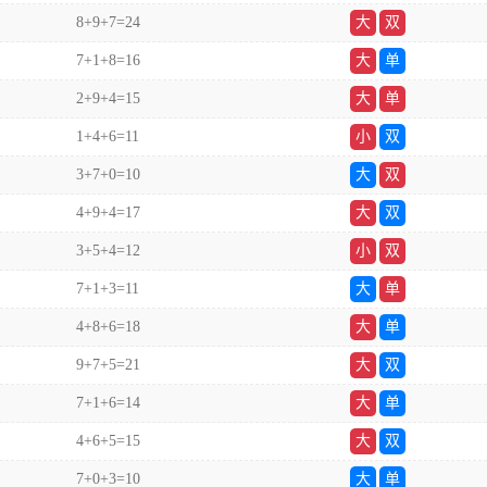
8+9+7=24
大
双
7+1+8=16
大
单
2+9+4=15
大
单
1+4+6=11
小
双
3+7+0=10
大
双
4+9+4=17
大
双
3+5+4=12
小
双
7+1+3=11
大
单
4+8+6=18
大
单
9+7+5=21
大
双
7+1+6=14
大
单
4+6+5=15
大
双
7+0+3=10
大
单