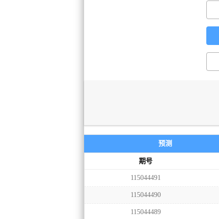
预测
期号
115044491
115044490
115044489