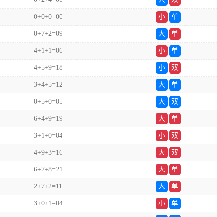
0+0+0=00
小
单
0+7+2=09
大
单
4+1+1=06
小
单
4+5+9=18
小
双
3+4+5=12
大
单
0+5+0=05
大
双
6+4+9=19
大
单
3+1+0=04
小
双
4+9+3=16
大
双
6+7+8=21
大
单
2+7+2=11
大
单
3+0+1=04
小
单