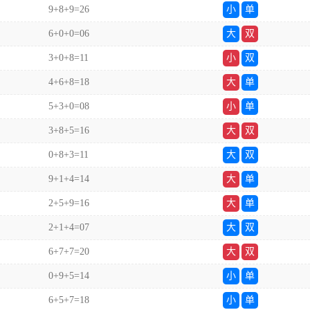
9+8+9=26
小
单
6+0+0=06
大
双
3+0+8=11
小
双
4+6+8=18
大
单
5+3+0=08
小
单
3+8+5=16
大
双
0+8+3=11
大
双
9+1+4=14
大
单
2+5+9=16
大
单
2+1+4=07
大
双
6+7+7=20
大
双
0+9+5=14
小
单
6+5+7=18
小
单