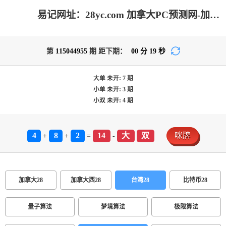
易记网址：28yc.com 加拿大PC预测网-加拿大黑马预测|PC28在线预测官网|加拿大28pc预测结果查询_专注研究加拿大预测!
第
115044955
期 距下期：
00
分
19
秒
大单
未开:
7
期
小单
未开:
3
期
小双
未开:
4
期
4
8
2
14
大
双
咪牌
+
+
=
-
加拿大28
加拿大西28
台湾28
比特币28
量子算法
梦境算法
极限算法