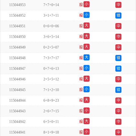
小
115044953
7+7+0=14
殺
中
单
小
115044952
3+1+7=11
殺
错
单
大
115044951
0+6+0=06
殺
中
双
大
115044950
3+6+5=14
殺
中
单
大
115044949
0+2+5=07
殺
中
双
大
115044948
7+3+7=17
殺
错
单
小
115044947
0+7+6=13
殺
错
单
大
115044946
2+5+5=12
殺
中
双
小
115044945
7+1+2=10
殺
错
双
大
115044944
6+8+9=23
殺
中
双
小
115044943
2+6+7=15
殺
中
单
大
115044942
6+5+0=11
殺
中
双
小
115044941
8+1+9=18
殺
中