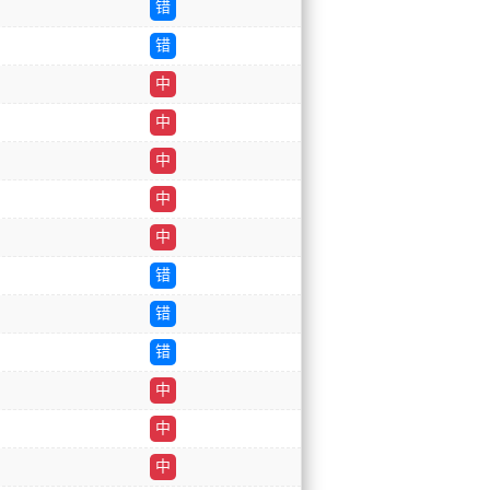
错
错
中
中
中
中
中
错
错
错
中
中
中