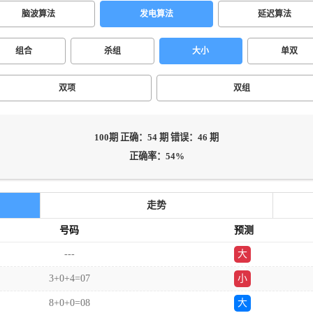
脑波算法
发电算法
延迟算法
组合
杀组
大小
单双
双项
双组
100期 正确：54 期 错误：46 期
正确率：54%
走势
号码
预测
---
大
单
3+0+4=07
小
8+0+0=08
大