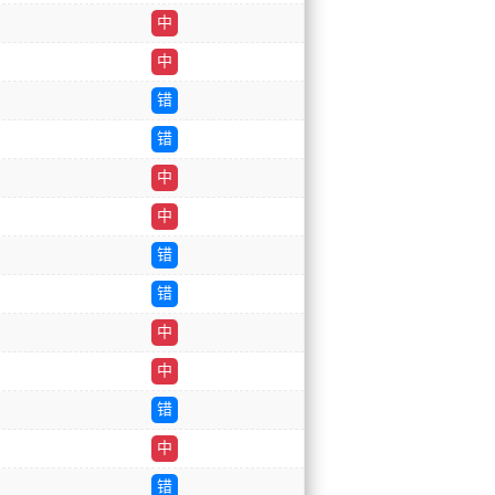
中
中
错
错
中
中
错
错
中
中
错
中
错