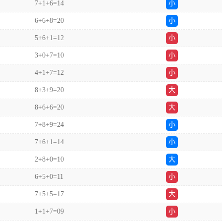
7+1+6=14
小
6+6+8=20
小
5+6+1=12
小
3+0+7=10
小
4+1+7=12
小
8+3+9=20
大
8+6+6=20
大
7+8+9=24
小
7+6+1=14
小
2+8+0=10
大
6+5+0=11
小
7+5+5=17
大
1+1+7=09
小