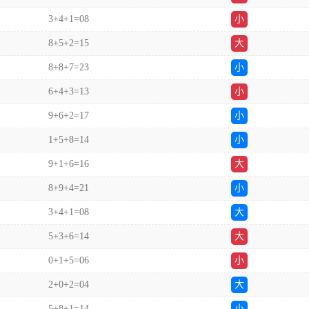
3+4+1=08
小
8+5+2=15
大
8+8+7=23
小
6+4+3=13
小
9+6+2=17
小
1+5+8=14
小
9+1+6=16
大
8+9+4=21
小
3+4+1=08
大
5+3+6=14
大
0+1+5=06
小
2+0+2=04
大
5+8+1=14
小