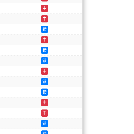
中
中
错
中
错
错
中
错
错
中
中
错
错