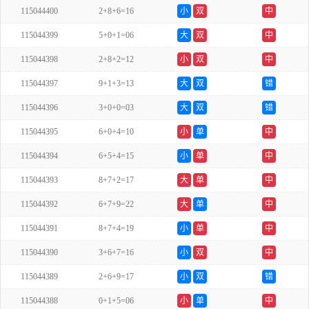
115044400
2+8+6=16
小
双
中
115044399
5+0+1=06
大
双
中
115044398
2+8+2=12
小
双
中
115044397
9+1+3=13
大
双
错
115044396
3+0+0=03
大
双
错
115044395
6+0+4=10
小
单
中
115044394
6+5+4=15
小
单
中
115044393
8+7+2=17
大
单
中
115044392
6+7+9=22
大
单
中
115044391
8+7+4=19
小
单
中
115044390
3+6+7=16
小
双
中
115044389
2+6+9=17
小
双
错
115044388
0+1+5=06
小
单
中