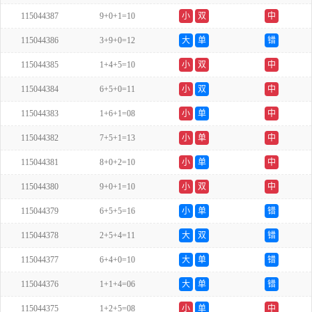
115044387
9+0+1=10
小
双
中
115044386
3+9+0=12
大
单
错
115044385
1+4+5=10
小
双
中
115044384
6+5+0=11
小
双
中
115044383
1+6+1=08
小
单
中
115044382
7+5+1=13
小
单
中
115044381
8+0+2=10
小
单
中
115044380
9+0+1=10
小
双
中
115044379
6+5+5=16
小
单
错
115044378
2+5+4=11
大
双
错
115044377
6+4+0=10
大
单
错
115044376
1+1+4=06
大
单
错
115044375
1+2+5=08
小
单
中