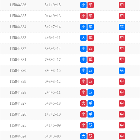
115044336
5+1+9=15
小
单
中
115044335
0+4+9=13
小
单
中
115044334
5+2+7=14
小
单
错
115044333
4+6+1=11
大
单
中
115044332
8+3+3=14
小
双
中
115044331
7+8+2=17
小
单
中
115044330
8+4+3=15
小
双
错
115044329
6+3+3=12
小
双
中
115044328
2+4+5=11
小
双
中
115044327
5+8+5=18
大
单
中
115044326
1+7+2=10
小
单
中
115044325
3+1+5=09
小
双
中
115044324
5+0+3=08
大
双
中