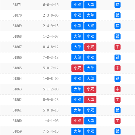
61871
6+6+4=16
小双
大单
错
61870
2+3+0=05
小双
大单
错
61869
2+4+9=15
小单
大双
错
61868
1+2+4=07
大单
小双
错
61867
0+4+8=12
大单
小双
中
61866
7+8+3=18
大单
小双
错
61865
5+0+7=12
小双
大单
中
61864
1+0+8=09
小双
大单
错
61863
5+1+2=08
大单
小双
中
61862
8+9+6=23
小双
大单
中
61861
5+0+8=13
大单
小双
错
61860
1+4+1=06
小双
大单
中
61859
7+5+4=16
大单
小双
错