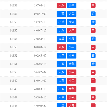
61858
1+7+6=14
大双
小单
中
61857
0+8+1=09
小双
大单
错
61856
1+2+7=10
小单
大双
错
61855
4+6+7=17
小双
大单
中
61854
2+8+3=13
大单
小双
错
61853
6+0+8=14
大双
小单
中
61852
0+2+5=07
大单
小双
错
61851
4+6+6=16
小双
大单
错
61850
3+4+2=09
大双
小单
中
61849
8+0+1=09
大双
小单
中
61848
4+8+3=15
小双
大单
中
61847
3+3+4=10
大单
小双
中
61846
4+9+9=22
小单
大双
中