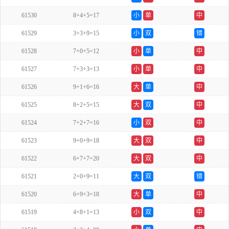
61530
8+4+5=17
小
单
中
61529
3+3+9=15
小
双
错
61528
7+0+5=12
小
单
中
61527
7+3+3=13
小
单
中
61526
9+1+6=16
大
单
中
61525
8+2+5=15
大
双
中
61524
7+2+7=16
小
双
中
61523
9+0+9=18
大
双
中
61522
6+7+7=20
大
双
中
61521
2+0+9=11
大
双
错
61520
6+9+3=18
大
单
中
61519
4+8+1=13
小
双
中