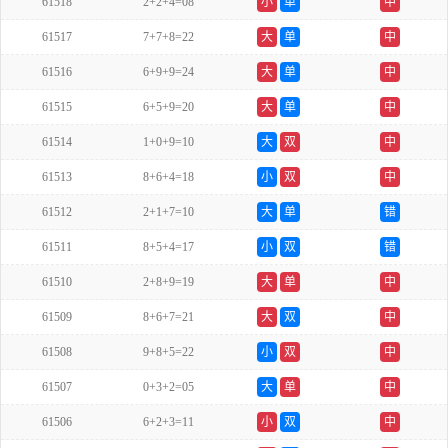
61518
2+2+4=08
小
单
中
61517
7+7+8=22
大
单
中
61516
6+9+9=24
大
单
中
61515
6+5+9=20
大
单
中
61514
1+0+9=10
大
双
中
61513
8+6+4=18
小
双
中
61512
2+1+7=10
大
单
错
61511
8+5+4=17
小
双
错
61510
2+8+9=19
大
单
中
61509
8+6+7=21
大
双
中
61508
9+8+5=22
小
双
中
61507
0+3+2=05
大
单
中
61506
6+2+3=11
小
双
中