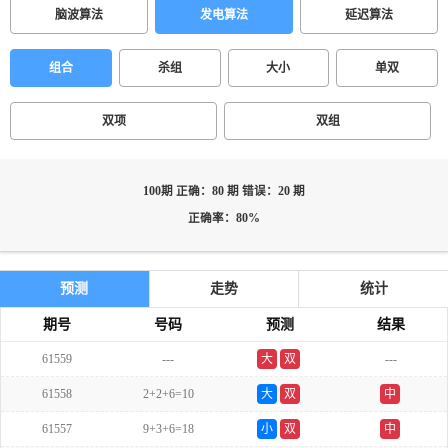
脑波算法
发电算法
延迟算法
组合
杀组
大小
单双
双项
双组
100期 正确：80 期 错误：20 期
正确率：80%
预测
走势
统计
期号
号码
预测
结果
61559
---
大
双
---
61558
2+2+6=10
大
双
中
61557
9+3+6=18
小
双
中