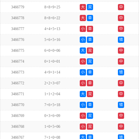
3466779
8+8+9=25
大
双
中
3466778
8+8+6=22
大
单
中
3466777
4+4+5=13
小
单
中
3466776
5+6+5=16
小
单
错
3466775
6+0+0=06
大
双
中
3466774
0+1+0=01
小
双
中
3466773
4+9+1=14
小
单
错
3466772
2+2+3=07
小
单
中
3466771
1+1+2=04
大
双
中
3466770
7+6+5=18
小
单
错
3466769
0+3+6=09
小
双
中
3466768
1+0+5=06
小
双
中
3466767
7+1+0=08
大
单
错