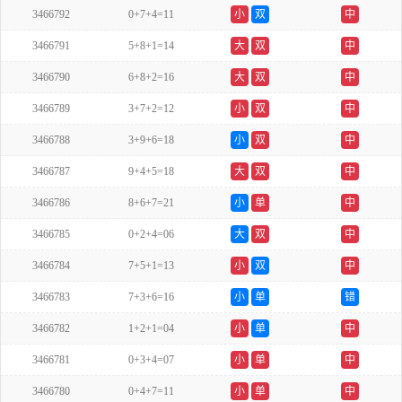
3466792
0+7+4=11
小
双
中
3466791
5+8+1=14
大
双
中
3466790
6+8+2=16
大
双
中
3466789
3+7+2=12
小
双
中
3466788
3+9+6=18
小
双
中
3466787
9+4+5=18
大
双
中
3466786
8+6+7=21
小
单
中
3466785
0+2+4=06
大
双
中
3466784
7+5+1=13
小
双
中
3466783
7+3+6=16
小
单
错
3466782
1+2+1=04
小
单
中
3466781
0+3+4=07
小
单
中
3466780
0+4+7=11
小
单
中