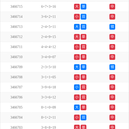
3466715
6+7+3=16
大
单
中
3466714
3+6+2=11
小
双
中
3466713
2+4+5=11
大
双
错
3466712
2+4+9=15
大
单
中
3466711
4+4+4=12
小
双
中
3466710
3+4+0=07
小
单
中
3466709
2+3+5=10
大
单
错
3466708
3+1+1=05
小
单
中
3466707
3+9+6=18
小
双
中
3466706
3+3+6=12
小
双
中
3466705
8+1+0=09
大
单
中
3466704
8+1+2=11
小
双
中
3466703
3+8+8=19
大
单
中