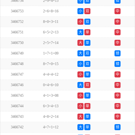
3466754
2+9+4=15
小
双
错
3466753
2+6+8=16
小
双
中
3466752
8+0+3=11
小
双
中
3466751
6+5+2=13
大
单
中
3466750
2+5+7=14
大
单
中
3466749
1+7+1=09
大
双
错
3466748
8+7+0=15
小
双
错
3466747
4+4+4=12
小
单
中
3466746
0+4+6=10
大
双
中
3466745
4+1+3=08
小
单
中
3466744
6+3+4=13
小
单
中
3466743
4+8+2=14
大
单
中
3466742
4+7+1=12
大
单
错