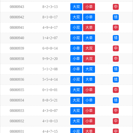
08080943
8+2+3=13
大双
小单
中
08080942
8+1+8=17
大双
小单
错
08080941
4+9+4=17
小双
大单
中
08080940
1+4+2=07
小双
大单
错
08080939
6+0+8=14
小单
大双
中
08080938
9+9+2=20
小单
大双
中
08080937
5+1+2=08
小单
大双
错
08080936
5+5+4=14
小双
大单
错
08080935
0+1+0=01
大双
小单
中
08080934
8+8+5=21
大双
小单
错
08080933
4+3+0=07
大双
小单
中
08080932
4+1+8=13
大双
小单
中
08080931
4+4+7=15
小双
大单
中