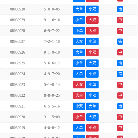
08080930
5+0+0=05
大单
小双
错
08080929
9+1+6=16
小单
大双
中
08080928
6+9+7=22
小单
大双
中
08080927
7+2+1=10
大双
小单
错
08080926
9+1+0=10
大单
小双
中
08080925
5+6+6=17
小单
大双
错
08080924
4+9+7=20
大单
小双
错
08080923
5+1+8=14
大双
小单
中
08080922
8+8+9=25
大单
小双
中
08080921
6+5+5=16
小双
大单
错
08080920
3+1+5=09
小单
大双
中
08080919
4+0+8=12
大单
小双
中