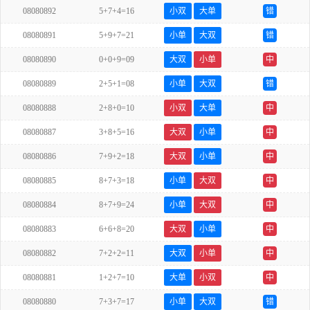
08080892
5+7+4=16
小双
大单
错
08080891
5+9+7=21
小单
大双
错
08080890
0+0+9=09
大双
小单
中
08080889
2+5+1=08
小单
大双
错
08080888
2+8+0=10
小双
大单
中
08080887
3+8+5=16
大双
小单
中
08080886
7+9+2=18
大双
小单
中
08080885
8+7+3=18
小单
大双
中
08080884
8+7+9=24
小单
大双
中
08080883
6+6+8=20
大双
小单
中
08080882
7+2+2=11
大双
小单
中
08080881
1+2+7=10
大单
小双
中
08080880
7+3+7=17
小单
大双
错