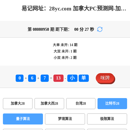
易记网址：28yc.com 加拿大PC预测网-加拿大黑马预测|PC28在线预测官网|加拿大28pc预测结果查询_专注研究加拿大预测!
第
08080958
期 距下期：
00
分
27
秒
大单
未开:
14
期
大双
未开:
1
期
小双
未开:
2
期
0
6
7
13
小
单
咪牌
+
+
=
-
加拿大28
加拿大西28
台湾28
比特币28
量子算法
梦境算法
极限算法