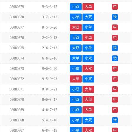
08080879
9+3+3=15
小双
大单
中
08080878
3+7+2=12
小单
大双
错
08080877
9+5+6=20
大双
小单
中
08080876
2+2+9=13
大双
小单
中
08080875
2+6+7=15
大双
小单
错
08080874
6+8+2=16
大单
小双
错
08080873
9+6+5=20
小单
大双
中
08080872
9+5+9=23
大单
小双
中
08080871
9+9+3=21
小双
大单
中
08080870
8+6+3=17
小双
大单
中
08080869
4+6+7=17
小双
大单
中
08080868
5+4+1=10
小单
大双
错
08080867
6+8+4=18
小单
大双
中