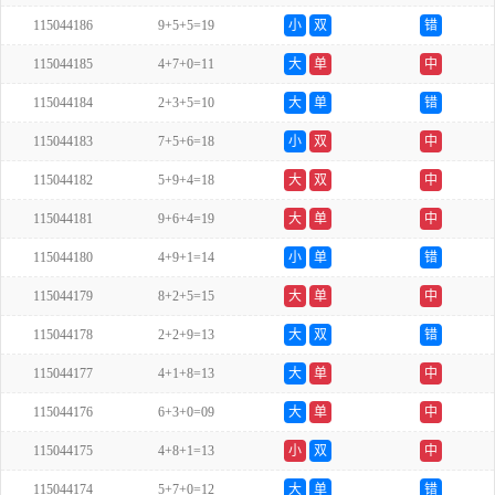
115044186
9+5+5=19
小
双
错
115044185
4+7+0=11
大
单
中
115044184
2+3+5=10
大
单
错
115044183
7+5+6=18
小
双
中
115044182
5+9+4=18
大
双
中
115044181
9+6+4=19
大
单
中
115044180
4+9+1=14
小
单
错
115044179
8+2+5=15
大
单
中
115044178
2+2+9=13
大
双
错
115044177
4+1+8=13
大
单
中
115044176
6+3+0=09
大
单
中
115044175
4+8+1=13
小
双
中
115044174
5+7+0=12
大
单
错