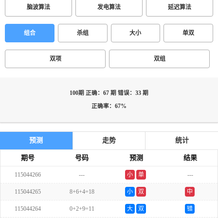
脑波算法
发电算法
延迟算法
组合
杀组
大小
单双
双项
双组
100期 正确：67 期 错误：33 期
正确率：67%
预测
走势
统计
期号
号码
预测
结果
115044266
---
小
单
---
115044265
8+6+4=18
小
双
中
115044264
0+2+9=11
大
双
错