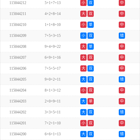
115044212
5+1+7=13
小
双
中
115044211
4+2+8=14
大
双
中
115044210
1+1+8=10
小
单
中
115044209
7+5+3=15
小
双
错
115044208
9+4+9=22
大
单
中
115044207
6+9+1=16
大
双
中
115044206
7+5+5=17
大
双
中
115044205
9+0+2=11
大
双
错
115044204
8+1+3=12
小
双
中
115044203
2+0+9=11
大
单
中
115044202
3+3+5=11
大
双
错
115044201
7+2+1=10
小
双
中
115044200
6+6+1=13
大
双
错