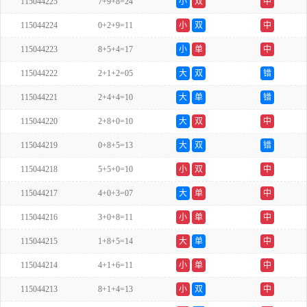
115044225
7+9+8=24
小
双
中
115044224
0+2+9=11
小
双
中
115044223
8+5+4=17
小
单
中
115044222
2+1+2=05
大
双
错
115044221
2+4+4=10
大
单
错
115044220
2+8+0=10
大
双
中
115044219
0+8+5=13
大
双
错
115044218
5+5+0=10
小
双
中
115044217
4+0+3=07
大
单
中
115044216
3+0+8=11
小
单
中
115044215
1+8+5=14
大
单
中
115044214
4+1+6=11
小
单
中
115044213
8+1+4=13
小
双
中