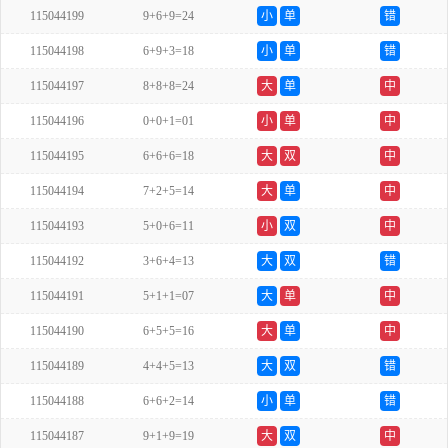
115044199
9+6+9=24
小
单
错
115044198
6+9+3=18
小
单
错
115044197
8+8+8=24
大
单
中
115044196
0+0+1=01
小
单
中
115044195
6+6+6=18
大
双
中
115044194
7+2+5=14
大
单
中
115044193
5+0+6=11
小
双
中
115044192
3+6+4=13
大
双
错
115044191
5+1+1=07
大
单
中
115044190
6+5+5=16
大
单
中
115044189
4+4+5=13
大
双
错
115044188
6+6+2=14
小
单
错
115044187
9+1+9=19
大
双
中