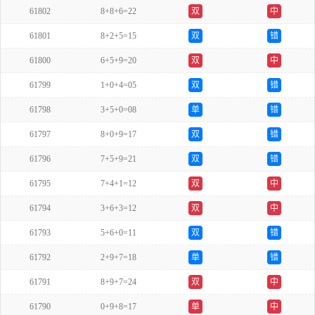
61802
8+8+6=22
双
中
61801
8+2+5=15
双
错
61800
6+5+9=20
双
中
61799
1+0+4=05
双
错
61798
3+5+0=08
单
错
61797
8+0+9=17
双
错
61796
7+5+9=21
双
错
61795
7+4+1=12
双
中
61794
3+6+3=12
双
中
61793
5+6+0=11
双
错
61792
2+9+7=18
单
错
61791
8+9+7=24
双
中
61790
0+9+8=17
单
中