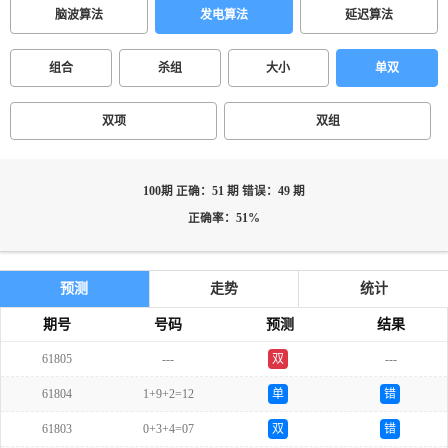
脑波算法
发电算法
延迟算法
组合
杀组
大小
单双
双项
双组
100期 正确：51 期 错误：49 期
正确率：51%
预测
走势
统计
期号
号码
预测
结果
61805
---
双
---
61804
1+9+2=12
单
错
61803
0+3+4=07
双
错