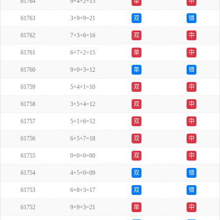
61764
9+4+2=15
单
中
61763
3+9+9=21
双
错
61762
7+3+6=16
双
中
61761
6+7+2=15
单
中
61760
9+0+3=12
单
错
61759
5+4+1=10
双
中
61758
3+5+4=12
双
中
61757
5+1+6=12
双
中
61756
6+5+7=18
双
中
61755
0+0+0=00
双
中
61754
4+5+0=09
双
错
61753
6+8+3=17
双
错
61752
9+9+3=21
单
中